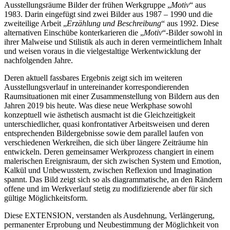
Ausstellungsräume Bilder der frühen Werkgruppe „
Motiv
“ aus
1983. Darin eingefügt sind zwei Bilder aus 1987­ – 1990 und die
zweiteilige Arbeit „
Erzählung und Beschreibung
“ aus 1992. Diese
alternativen Einschübe konterkarieren die „
Motiv
“-Bilder sowohl in
ihrer Malweise und Stilistik als auch in deren vermeintlichem Inhalt
und weisen voraus in die vielgestaltige Werkentwicklung der
nachfolgenden Jahre.
Deren aktuell fassbares Ergebnis zeigt sich im weiteren
Ausstellungsverlauf in untereinander korrespondierenden
Raumsituationen mit einer Zusammenstellung von Bildern aus den
Jahren 2019 bis heute. Was diese neue Werkphase sowohl
konzeptuell wie ästhetisch ausmacht ist die Gleichzeitigkeit
unterschiedlicher, quasi konfrontativer Arbeitsweisen und deren
entsprechenden Bildergebnisse sowie dem parallel laufen von
verschiedenen Werkreihen, die sich über längere Zeiträume hin
entwickeln. Deren gemeinsamer Werkprozess changiert in einem
malerischen Ereignisraum, der sich zwischen System und Emotion,
Kalkül und Unbewusstem, zwischen Reflexion und Imagination
spannt. Das Bild zeigt sich so als diagrammatische, an den Rändern
offene und im Werkverlauf stetig zu modifizierende aber für sich
gültige Möglichkeitsform.
Diese EXTENSION, verstanden als Ausdehnung, Verlängerung,
permanenter Erprobung und Neubestimmung der Möglichkeit von