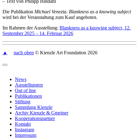
– Text von Philipp Hindahl
Die Publikation
Michael Venezia. Blankness as a knowing subject
wird bei der Veranstaltung zum Kauf angeboten.
Im Rahmen der Ausstellung:
Blankness as a knowing subject, 12.
September 2025 – 14. Februar 2026
▲
nach oben
© Kienzle Art Foundation 2026
News
Ausstellungen
Out of line
Publikationen
Stiftung
Sammlung Kienzle
Archiv Kienzle & Gmeiner
Kooperationspartner
Kontakt
Instagram
Impressum