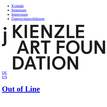
Zum
Kontakt
Inhalt
Instagram
springen
Impressum
Datenschutzerklärung
DE
EN
Out of Line