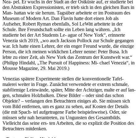
Nea- pel. Er wuchs in der Stadt an der Ostküste auf, er studierte bei
den Abstrakten Expressionisten, er trieb sich in den gleichen Bars in
Man- hattan wie sie herum. Tagsüber arbeitete er im Postraum des
Museum of Modern Art. Dan Flavin hatte dort einen Job als
Aufseher, Robert Ryman ebenfalls, Sol LeWitt arbeitete in der
Schule. Ihre Freundschaft sollte ein Leben lang währen. „Ich
studierte bei der Art Students Le- ague of New York“, erinnerte
Venezia sich 2019, „wo auch Jackson Pollock zur Schule gegangen
war. Ich hatte einen Lehrer, der ein enger Freund wurde, die einzige
Person, die ich meinen wirklichen Lehrer nenne: Peter Busa. Ich
lebte zu einer Zeit, als New York das Zentrum der Kunstwelt war.“
(Philipp Hindahl, „The Pursuit of Happiness: Mi- chael Venezia“, in
Mousse Magazine, 29. Mai 2019.)
Venezias spätere Experimente stellen die konventionelle Tafel-
malerei weiter in Frage. Zunächst verwendete er extrem schmale,
stabförmige Leinwände, später, Mitte der Achtziger, malte er auf lan-
gen, schmalen Holzbalken. Diese Bilder – oder sind das schon
Objekte? – verlangen den Betrachtern einiges ab. Sie müssen sich
vom Bild entfernen, um es ganz zu sehen, auf Kosten der Details
(die mit Spach- tel aufgetragene Farbe beispielsweise). Oder, sie
müssen sehr nah herantreten, zu Ungunsten des Gesamtbilds.
Vielleicht das seine ers- ten Arbeiten, die so explizit die Position des
Betrachters mitdenken.