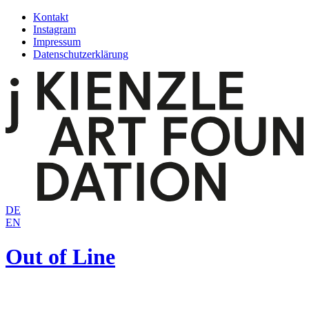
Zum
Kontakt
Inhalt
Instagram
springen
Impressum
Datenschutzerklärung
DE
EN
Out of Line