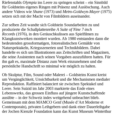
Riefenstahls
Olympia
ins Leere zu springen scheint – ein Sinnbild
für Goldsteins eigenes Ringen mit Präsenz und Auslöschung. Auch
andere Videos wie
Shane
(1973) und
Metro-Goldwyn-Mayer
(1975)
setzen sich mit der Macht von Filmbildern auseinander.
Zur selben Zeit wandte sich Goldstein Soundarbeiten zu und
produzierte die Schallplattenreihe
A Suite of Nine 7-inch
Records
(1976), in den Geräuschkulissen aus Spielfilmen zu
Klangkunstwerken montiert wurden. Ab 1980 entstanden dann die
bedeutenden grossformatigen, fotorealistischen Gemälde von
Naturspektakeln, Kriegsszenerien und Technikbildern. Dabei
handelte es sich um Illustrationen aus Zeitschriften und Magazinen,
die seine Assistenten nach seinen Vorgaben auszuführen hatten. Für
ihn galt es, maximale Distanz zum Werk einzunehmen und die
persönliche Handschrift so minimal wie möglich zu halten.
Ob Skulptur, Film, Sound oder Malerei – Goldsteins Kunst kreist
um Vergänglichkeit, Unsichtbarkeit und die Mechanismen medialer
Reproduktion. Raffiniert balanciert sie zwischen Spektakel und
Leere. Sein Suizid im Jahr 2003 markierte das Ende eines
Lebenswerks, das grossen Einfluss auf jüngere Kunstschaffende
ausübte – in der Schweiz indes weitgehend unbeachtet blieb.
Gemeinsam mit dem MAMCO Genf (Musée d’Art Moderne et
Contemporain), privaten Leihgebern und dank einer Dauerleihgabe
der Jochen Kienzle Foundation kann das Kunst Museum Winterthur