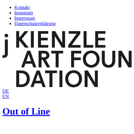
Zum
Kontakt
Inhalt
Instagram
springen
Impressum
Datenschutzerklärung
DE
EN
Out of Line