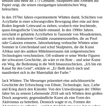
umfasst und mehr als 175 Gemälde, Skulpturen und Arbeiten auf
Papier zeigt, die seinen einzigartigen künstlerischen Weg
beleuchten.
In den 1970er Jahren experimentierte Whitten damit, Schichten von
Acrylfarbe in einer schwungvollen Bewegung über eine auf dem
Boden liegende Leinwand zu ziehen, wodurch eine leuchtende,
quasi-fotografische Unschärfe entstand. In den 1990er Jahren
zerschnitt er gehärtete Acrylfarben in Tausende von Mosaiksteinen,
um reich strukturierte Gemälde zusammenzustellen, die an Pixel
oder Galaxien erinnern. Jahrzehntelang verbrachte Whitten seine
Sommer in Griechenland und schuf Skulpturen, die die Kunst
Afrikas und des antiken Mittelmeerraums mit zeitgenössischen
Technologien verschmolzen. Oft widmete er seine Werke Figuren
der schwarzen Geschichte, als wäre er ein Bote – und seine Kunst
ein Weg, die Bedeutung in die Welt hinauszuschicken. „Ich bin ein
Kanal für den Geist“, erklärte er. „Er fließt durch mich und
manifestiert sich in der Materialität der Farbe.“
Jack Whitten: The Messenger präsentiert eine aufschlussreiche
Geschichte der Erforschung von Ethnie, Technologie, Jazz, Liebe
und Krieg durch den Künstler. Von den Umwälzungen der 1960er
Jahre bis zu seinem Lebensende 2018 sah sich Whitten dem großen
Druck ausgesetzt, gegenständliche Kunst als eine Form des
Aktivismus zu betreiben. Dennoch wagte er es, Formen der