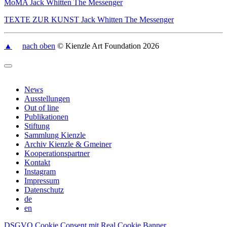
MoMA Jack Whitten The Messenger
TEXTE ZUR KUNST Jack Whitten The Messenger
▲
nach oben
© Kienzle Art Foundation 2026
News
Ausstellungen
Out of line
Publikationen
Stiftung
Sammlung Kienzle
Archiv Kienzle & Gmeiner
Kooperationspartner
Kontakt
Instagram
Impressum
Datenschutz
de
en
DSGVO Cookie Consent mit Real Cookie Banner