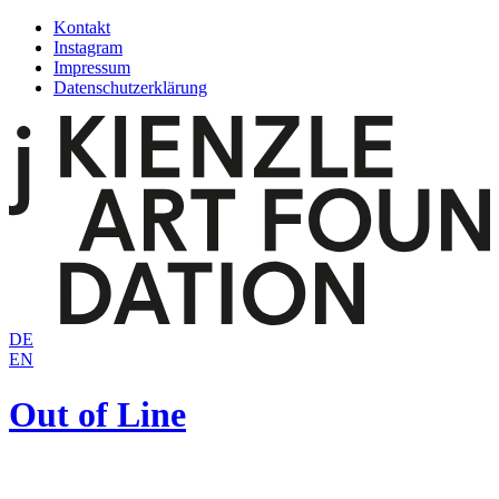
Zum
Kontakt
Inhalt
Instagram
springen
Impressum
Datenschutzerklärung
DE
EN
Out of Line