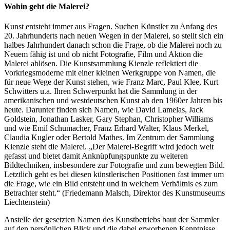
Wohin geht die Malerei?
Kunst entsteht immer aus Fragen. Suchen Künstler zu Anfang des
20. Jahrhunderts nach neuen Wegen in der Malerei, so stellt sich ein
halbes Jahrhundert danach schon die Frage, ob die Malerei noch zu
Neuem fähig ist und ob nicht Fotografie, Film und Aktion die
Malerei ablösen. Die Kunstsammlung Kienzle reflektiert die
Vorkriegsmoderne mit einer kleinen Werkgruppe von Namen, die
für neue Wege der Kunst stehen, wie Franz Marc, Paul Klee, Kurt
Schwitters u.a. Ihren Schwerpunkt hat die Sammlung in der
amerikanischen und westdeutschen Kunst ab den 1960er Jahren bis
heute. Darunter finden sich Namen, wie David Lamelas, Jack
Goldstein, Jonathan Lasker, Gary Stephan, Christopher Williams
und wie Emil Schumacher, Franz Erhard Walter, Klaus Merkel,
Claudia Kugler oder Bertold Mathes. Im Zentrum der Sammlung
Kienzle steht die Malerei. „Der Malerei-Begriff wird jedoch weit
gefasst und bietet damit Anknüpfungspunkte zu weiteren
Bildtechniken, insbesondere zur Fotografie und zum bewegten Bild.
Letztlich geht es bei diesen künstlerischen Positionen fast immer um
die Frage, wie ein Bild entsteht und in welchem Verhältnis es zum
Betrachter steht.“ (Friedemann Malsch, Direktor des Kunstmuseums
Liechtenstein)
Anstelle der gesetzten Namen des Kunstbetriebs baut der Sammler
auf den persönlichen Blick und die dabei erworbenen Kenntnisse