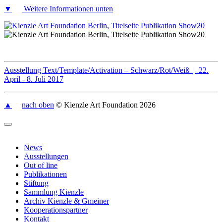
▼
Weitere Informationen unten
Ausstellung Text/Template/Activation – Schwarz/Rot/Weiß | 22.
April - 8. Juli 2017
▲
nach oben
© Kienzle Art Foundation 2026
News
Ausstellungen
Out of line
Publikationen
Stiftung
Sammlung Kienzle
Archiv Kienzle & Gmeiner
Kooperationspartner
Kontakt