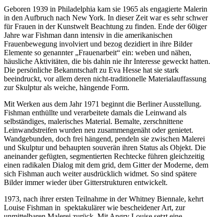
Geboren 1939 in Philadelphia kam sie 1965 als engagierte Malerin
in den Aufbruch nach New York. In dieser Zeit war es sehr schwer
für Frauen in der Kunstwelt Beachtung zu finden. Ende der 60iger
Jahre war Fishman dann intensiv in die amerikanischen
Frauenbewegung involviert und bezog dezidiert in ihre Bilder
Elemente so genannter „Frauenarbeit“ ein: weben und nähen,
häusliche Aktivitäten, die bis dahin nie ihr Interesse geweckt hatten.
Die persönliche Bekanntschaft zu Eva Hesse hat sie stark
beeindruckt, vor allem deren nicht-traditionelle Materialauffassung
zur Skulptur als weiche, hängende Form.
Mit Werken aus dem Jahr 1971 beginnt die Berliner Ausstellung.
Fishman enthüllte und verarbeitete damals die Leinwand als
selbständiges, malerisches Material. Bemalte, zerschnittene
Leinwandstreifen wurden neu zusammengenäht oder genietet.
Wandgebunden, doch frei hängend, pendeln sie zwischen Malerei
und Skulptur und behaupten souverän ihren Status als Objekt. Die
aneinander gefügten, segmentierten Rechtecke führen gleichzeitig
einen radikalen Dialog mit dem grid, dem Gitter der Moderne, dem
sich Fishman auch weiter ausdrücklich widmet. So sind spätere
Bilder immer wieder über Gitterstrukturen entwickelt.
1973, nach ihrer ersten Teilnahme in der Whitney Biennale, kehrt
Louise Fishman in spektakulärer wie bescheidener Art, zur
unmittelbaren Malerei zurück. Mit Angry Louise setzt eine