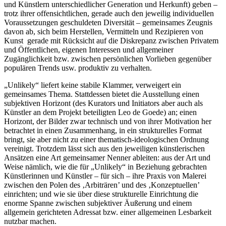
und Künstlern unterschiedlicher Generation und Herkunft) geben –
trotz ihrer offensichtlichen, gerade auch den jeweilig individuellen
Voraussetzungen geschuldeten Diversität – gemeinsames Zeugnis
davon ab, sich beim Herstellen, Vermitteln und Rezipieren von
Kunst gerade mit Rücksicht auf die Diskrepanz zwischen Privatem
und Öffentlichen, eigenen Interessen und allgemeiner
Zugänglichkeit bzw. zwischen persönlichen Vorlieben gegenüber
populären Trends usw. produktiv zu verhalten.
„Unlikely“ liefert keine stabile Klammer, verweigert ein
gemeinsames Thema. Stattdessen bietet die Ausstellung einen
subjektiven Horizont (des Kurators und Initiators aber auch als
Künstler an dem Projekt beteiligten Leo de Goede) an; einen
Horizont, der Bilder zwar technisch und von ihrer Motivation her
betrachtet in einen Zusammenhang, in ein strukturelles Format
bringt, sie aber nicht zu einer thematisch-ideologischen Ordnung
vereinigt. Trotzdem lässt sich aus den jeweiligen künstlerischen
Ansätzen eine Art gemeinsamer Nenner ableiten: aus der Art und
Weise nämlich, wie die für „Unlikely“ in Beziehung gebrachten
Künstlerinnen und Künstler – für sich – ihre Praxis von Malerei
zwischen den Polen des ‚Arbiträren’ und des ‚Konzeptuellen’
einrichten; und wie sie über diese strukturelle Einrichtung die
enorme Spanne zwischen subjektiver Äußerung und einem
allgemein gerichteten Adressat bzw. einer allgemeinen Lesbarkeit
nutzbar machen.